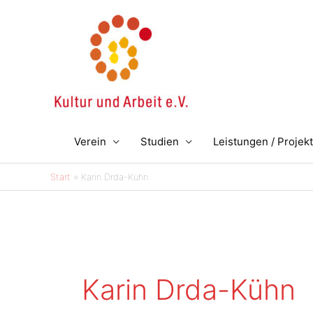
Zum
Inhalt
springen
Verein
Studien
Leistungen / Projek
Start
Karin Drda-Kühn
Karin Drda-Kühn