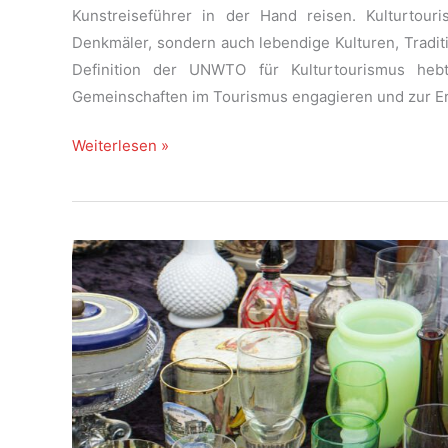
Kunstreiseführer in der Hand reisen. Kulturtour
Denkmäler, sondern auch lebendige Kulturen, Traditio
Definition der UNWTO für Kulturtourismus heb
Gemeinschaften im Tourismus engagieren und zur E
Kulturtourismus
Weiterlesen »
nachhaltig
denken
–
Vom
antiquarischen
Bücherparadies
in
Belgrad
zum
Vintage-
Chic