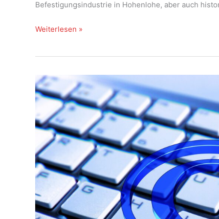
Befestigungsindustrie in Hohenlohe, aber auch histo
Innovationspreis
Weiterlesen »
Tourismus
Baden-
Württemberg
2024
–
HECTOR-
Projekt
nominiert