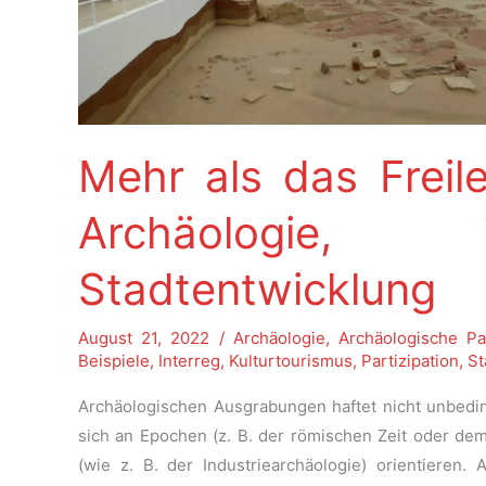
Mehr als das Freil
Archäologie,
Stadtentwicklung
August 21, 2022
/
Archäologie
,
Archäologische Pa
Beispiele
,
Interreg
,
Kulturtourismus
,
Partizipation
,
St
Archäologischen Ausgrabungen haftet nicht unbedi
sich an Epochen (z. B. der römischen Zeit oder dem
(wie z. B. der Industriearchäologie) orientieren. 