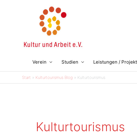
Zum
Inhalt
springen
Verein
Studien
Leistungen / Projek
Start
Kulturtourismus Blog
Kulturtourismus
Kulturtourismus