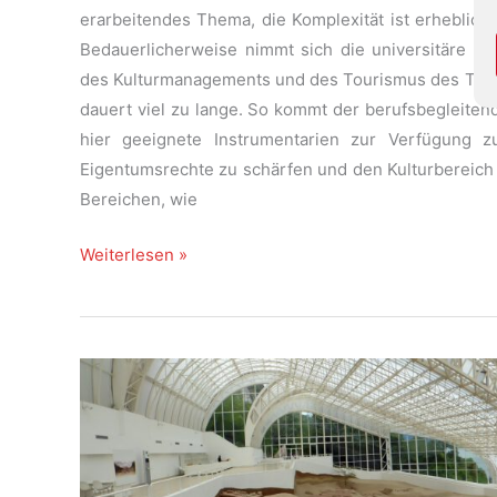
erarbeitendes Thema, die Komplexität ist erheblich, 
Bedauerlicherweise nimmt sich die universitäre Bi
des Kulturmanagements und des Tourismus des Thema
dauert viel zu lange. So kommt der berufsbegleiten
hier geeignete Instrumentarien zur Verfügung
Eigentumsrechte zu schärfen und den Kulturbereich z
Bereichen, wie
Vier
Weiterlesen »
Vorschläge
zur
Sensibilisierung
für
geistiges
Eigentum