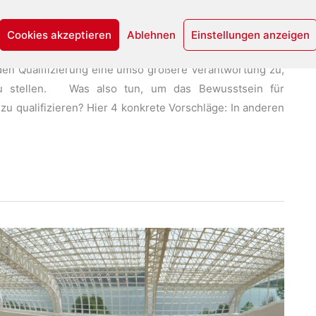
und es sind oft juristische Fachkenntnisse erforderlich.
ldung in den Ausbildungswegen des Kulturerbe-Erhalts,
Cookies akzeptieren
Ablehnen
Einstellungen anzeigen
s nicht ausreichend an, und die Currikula-Entwicklung
den Qualifizierung eine umso größere Verantwortung zu,
 zu stellen. Was also tun, um das Bewusstsein für
u qualifizieren? Hier 4 konkrete Vorschläge: In anderen