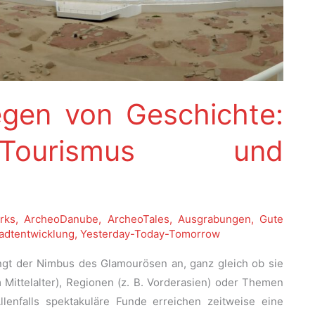
egen von Geschichte:
 Tourismus und
rks
,
ArcheoDanube
,
ArcheoTales
,
Ausgrabungen
,
Gute
adtentwicklung
,
Yesterday-Today-Tomorrow
ngt der Nimbus des Glamourösen an, ganz gleich ob sie
 Mittelalter), Regionen (z. B. Vorderasien) oder Themen
Allenfalls spektakuläre Funde erreichen zeitweise eine