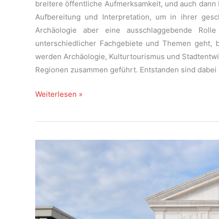
breitere öffentliche Aufmerksamkeit, und auch dann 
Aufbereitung und Interpretation, um in ihrer ges
Archäologie aber eine ausschlaggebende Rol
unterschiedlicher Fachgebiete und Themen geht,
werden Archäologie, Kulturtourismus und Stadtentwi
Regionen zusammen geführt. Entstanden sind dabei 
Mehr
Weiterlesen »
als
das
Freilegen
von
Geschichte:
Archäologie,
Tourismus
und
Stadtentwicklung