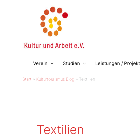
Zum
Inhalt
springen
Verein
Studien
Leistungen / Projek
Start
Kulturtourismus Blog
Textilien
Textilien