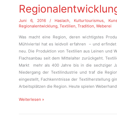
Regionalentwicklun
Juni 6, 2016
/
Haslach
,
Kulturtourismus
,
Kun
Regionalentwicklung
,
Textilien
,
Tradition
,
Weberei
Was macht eine Region, deren wichtigstes Produ
Mühlviertel hat es leidvoll erfahren – und erfindet
neu. Die Produktion von Textilien aus Leinen und Wo
Flachsanbau seit dem Mittelalter zurückgeht. Texti
Markt mehr als 400 Jahre bis in die sechziger J
Niedergang der Textilindustrie und traf die Regi
eingestellt, Fachkenntnisse der Textilherstellung g
Arbeitsplätzen die Region. Heute spielen Weberhan
Kulturtourismus
Weiterlesen »
als
Motor