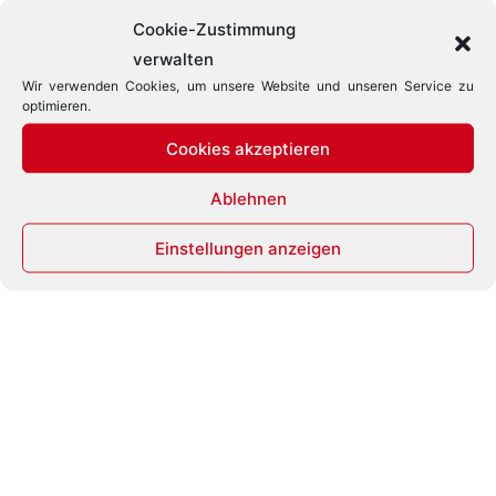
für
Cookie-Zustimmung
Deutschland
verwalten
sind in einem
Wir verwenden Cookies, um unsere Website und unseren Service zu
eigenen
optimieren.
Dokument
zusammen
Cookies akzeptieren
gefasst.
Ablehnen
Einstellungen anzeigen