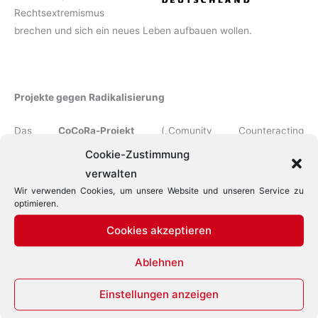
Rechtsextremismus
brechen und sich ein neues Leben aufbauen wollen.
Projekte gegen Radikalisierung
Das
CoCoRa-Projekt
(„Comunity Counteracting
Radicalisation“) war 2015 – 2017 eine zweijährige ERASMUS+-
Cookie-Zustimmung
Partnerschaft, in der Präventionsstrategien gegen eine
verwalten
gewalttätige und militante Radikalisierung von jungen
Wir verwenden Cookies, um unsere Website und unseren Service zu
Menschen entwickelt und getest wurden. Die Strategien
optimieren.
stützten sich auf einen Ansatz, der auf dem Einbezug des
Cookies akzeptieren
persönlichen Umfelds dieser jungen Menschen basierte.
Ablehnen
Website:
www.cocoraproject.eu
Facebook:
www.facebook.com/cocoraproject
Einstellungen anzeigen
Twitter:
@CoCoRa_Project