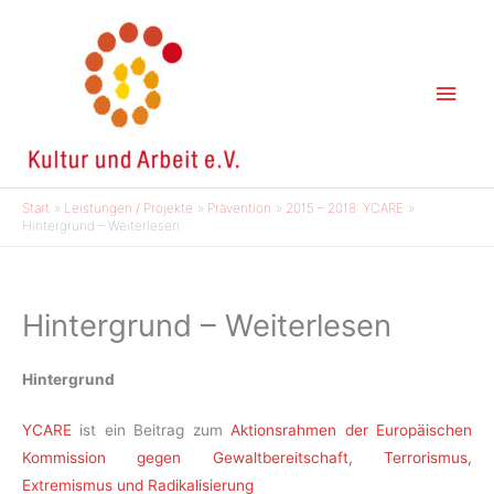
Zum
Inhalt
springen
Hau
Start
Leistungen / Projekte
Prävention
2015 – 2018: YCARE
Hintergrund – Weiterlesen
Hintergrund – Weiterlesen
Hintergrund
YCARE
ist ein Beitrag zum
Aktionsrahmen der Europäischen
Kommission gegen Gewaltbereitschaft, Terrorismus,
Extremismus und Radikalisierung