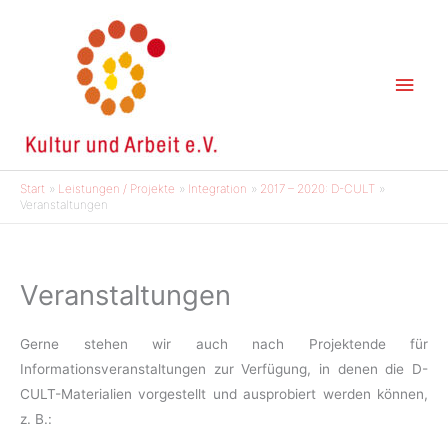
Zum
Inhalt
springen
Hau
Start
Leistungen / Projekte
Integration
2017 – 2020: D-CULT
Veranstaltungen
Veranstaltungen
Gerne stehen wir auch nach Projektende für
Informationsveranstaltungen zur Verfügung, in denen die D-
CULT-Materialien vorgestellt und ausprobiert werden können,
z. B.: