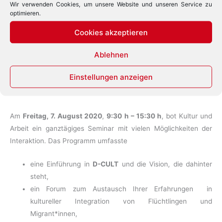
Wir verwenden Cookies, um unsere Website und unseren Service zu
Die Veranstaltung war ausschließlich registrierten Personen
optimieren.
zugänglich. In unseren Geschäftsräumen nahmen 3
Cookies akzeptieren
Teilnehmer*innen das Seminar als Präsenzveranstaltung wahr.
Das Seminar war außerdem für 3 Personen online zugänglich.
Ablehnen
Die Teilnahme war kostenfrei.
Einstellungen anzeigen
*****
Am
Freitag, 7. August 2020
,
9:30 h – 15:30 h
, bot Kultur und
Arbeit ein ganztägiges Seminar mit vielen Möglichkeiten der
Interaktion. Das Programm umfasste
eine Einführung in
D-CULT
und die Vision, die dahinter
steht,
ein Forum zum Austausch Ihrer Erfahrungen in
kultureller Integration von Flüchtlingen und
Migrant*innen,