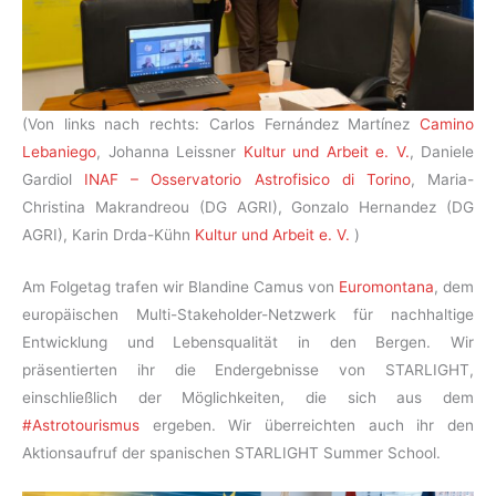
(Von links nach rechts: Carlos Fernández Martínez
Camino
Lebaniego
, Johanna Leissner
Kultur und Arbeit e. V.
, Daniele
Gardiol
INAF – Osservatorio Astrofisico di Torino
, Maria-
Christina Makrandreou (DG AGRI), Gonzalo Hernandez (DG
AGRI), Karin Drda-Kühn
Kultur und Arbeit e. V.
)
Am Folgetag trafen wir Blandine Camus von
Euromontana
, dem
europäischen Multi-Stakeholder-Netzwerk für nachhaltige
Entwicklung und Lebensqualität in den Bergen. Wir
präsentierten ihr die Endergebnisse von STARLIGHT,
einschließlich der Möglichkeiten, die sich aus dem
#Astrotourismus
ergeben. Wir überreichten auch ihr den
Aktionsaufruf der spanischen STARLIGHT Summer School.