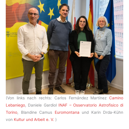
(Von links nach rechts: Carlos Fernández Martínez
Camino
Lebaniego
, Daniele Gardiol
INAF – Osservatorio Astrofisico di
Torino
, Blandine Camus
Euromontana
und Karin Drda-Kühn
von
Kultur und Arbeit e. V.
)