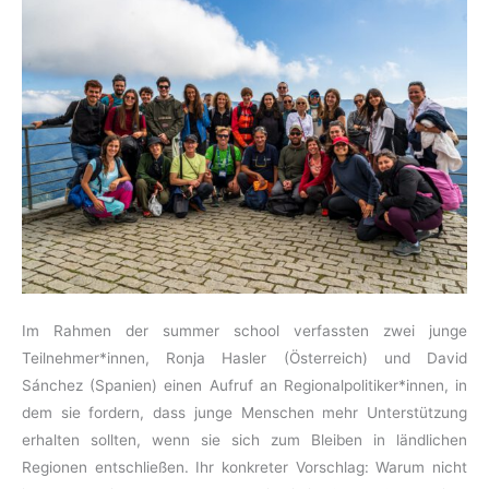
Im Rahmen der summer school verfassten zwei junge
Teilnehmer*innen, Ronja Hasler (Österreich) und David
Sánchez (Spanien) einen Aufruf an Regionalpolitiker*innen, in
dem sie fordern, dass junge Menschen mehr Unterstützung
erhalten sollten, wenn sie sich zum Bleiben in ländlichen
Regionen entschließen. Ihr konkreter Vorschlag: Warum nicht