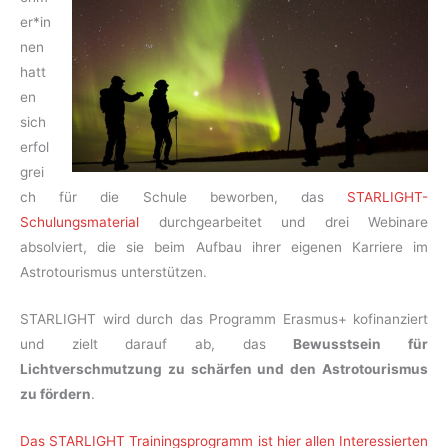
er*in
nen
hatt
en
sich
erfol
grei
ch für die Schule beworben, das
STARLIGHT-
Schulungsmaterial
durchgearbeitet und drei Webinare
absolviert, die sie beim Aufbau ihrer eigenen Karriere im
Astrotourismus unterstützen.
STARLIGHT wird durch das Programm Erasmus+ kofinanziert
und zielt darauf ab, das
Bewusstsein für
Lichtverschmutzung zu schärfen und den Astrotourismus
zu fördern
.
Das STARLIGHT Trainingsprogramm ist hier allen Interessierten