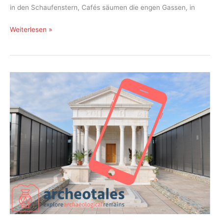
in den Schaufenstern, Cafés säumen die engen Gassen, in
Wiederauferstandene
Weiterlesen »
Stadt
der
verbrannten
Bücher