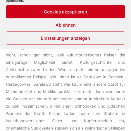
optimieren.
Bücher
Cookies akzeptieren
April 16, 2022
/
Archäologie
,
ArcheoDanube
,
Bibliothek
,
Kulturerbe
,
Multiethnizität
,
Multikulturalität
,
Sarajewo
,
Ablehnen
verbrannte Bücher
Einstellungen anzeigen
Kann man eine Stadt wie Sarajewo besuchen, ohne sich mit
der Zeitgeschichte auseinander zu setzen? Nein, das geht
nicht, schon gar nicht, weil kulturtouristisches Reisen die
einzigartige Möglichkeit bietet, Kulturgeschichte und
Zeitschichte zu verbinden. Wenn es dafür ein herausragendes
europäisches Beispiel gibt, dann ist es Sarajewo in Bosnien-
Herzegowina. Sarajewo steht wie kaum eine andere Stadt für
Multiethnizität und Multikulturalität – zurecht, denn wer durch
die Gassen der Altstadt schlendert kommt in direkten Kontakt
zu den muslimischen, christlichen, orthodoxen und jüdischen
Wurzeln der Stadt. Kleine Läden laden zum Stöbern in
kunsthandwerklichen Silber- und Kupferarbeiten ein,
orientalische Süßigkeiten stapeln sich als kulinarische Stillleben