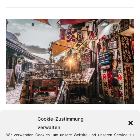
das
Freilegen
von
Geschichte:
Archäologie,
Tourismus
und
Stadtentwicklung
Wiederauferstandene
Cookie-Zustimmung
verwalten
Stadt der verbrannten
Wir verwenden Cookies, um unsere Website und unseren Service zu