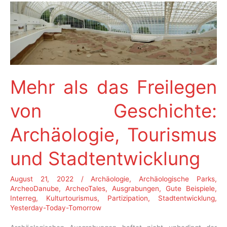
Mehr als das Freilegen
von Geschichte:
Archäologie, Tourismus
und Stadtentwicklung
August 21, 2022
/
Archäologie
,
Archäologische Parks
,
ArcheoDanube
,
ArcheoTales
,
Ausgrabungen
,
Gute Beispiele
,
Interreg
,
Kulturtourismus
,
Partizipation
,
Stadtentwicklung
,
Yesterday-Today-Tomorrow