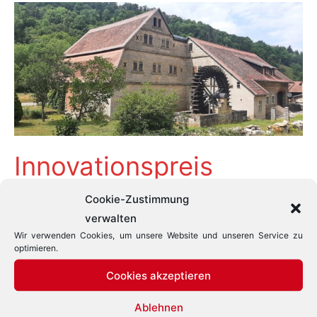
Innovationspreis
Tourismus Baden-
Cookie-Zustimmung
verwalten
Württemberg 2024 –
Wir verwenden Cookies, um unsere Website und unseren Service zu
optimieren.
HECTOR-Projekt
Cookies akzeptieren
nominiert
Ablehnen