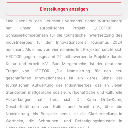
September 25, 2023
/
Industrieerbe
,
Innovationspreis
,
Einstellungen anzeigen
Kulturerbe
,
Kulturtourismus
,
Projekte
Eine Fachjury des Tourismus-Verbands Baden-Württemberg
hat unser europäisches Projekt „HECTOR –
Schlüsselkompetenzen für die touristische Inwertsetzung des
Industrieerbes“ für den Innovationspreis Tourismus 2024
nominiert. Als eines von vier nominierten Projekten setzte sich
HECTOR gegen insgesamt 27 mitbewerbende Projekte durch.
Kultur und Arbeit e.V., Bad Mergentheim, ist der deutsche
Träger von HECTOR. „Die Nominierung für den neu
geschaffenen Innovationspreis ist ein klares Signal der
touristischen Aufwertung des Industrieerbes, das an vielen
Standorten maßgebliche soziale, wirtschaftliche und kulturelle
Auswirkungen hat,“ freut sich Dr. Karin Drda-Kühn,
Geschäftsführerin von Kultur und Arbeit e.V., über die
Nominierung. Als Beispiele nennt sie die Glasherstellung in
Wertheim, die Schrauben- und Befestigungsindustrie in
Hohenlohe, aber auch historische Mühlen […]