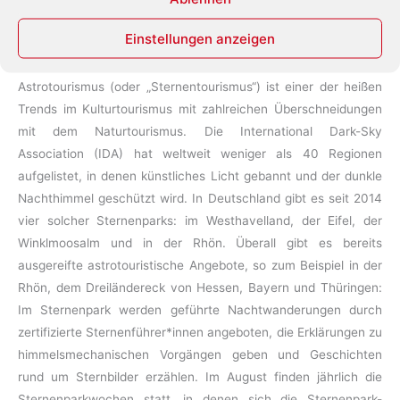
September 5, 2023
/
Astrotourismus
,
Rhön
,
STARLIGHT-
Einstellungen anzeigen
Projekt
,
Sternenführer*innen
,
Sternenpark
,
Sternentourimus
Astrotourismus (oder „Sternentourismus“) ist einer der heißen
Trends im Kulturtourismus mit zahlreichen Überschneidungen
mit dem Naturtourismus. Die International Dark-Sky
Association (IDA) hat weltweit weniger als 40 Regionen
aufgelistet, in denen künstliches Licht gebannt und der dunkle
Nachthimmel geschützt wird. In Deutschland gibt es seit 2014
vier solcher Sternenparks: im Westhavelland, der Eifel, der
Winklmoosalm und in der Rhön. Überall gibt es bereits
ausgereifte astrotouristische Angebote, so zum Beispiel in der
Rhön, dem Dreiländereck von Hessen, Bayern und Thüringen:
Im Sternenpark werden geführte Nachtwanderungen durch
zertifizierte Sternenführer*innen angeboten, die Erklärungen zu
himmelsmechanischen Vorgängen geben und Geschichten
rund um Sternbilder erzählen. Im August finden jährlich die
Sternenparkwochen statt, in denen sich die Sternenpark-