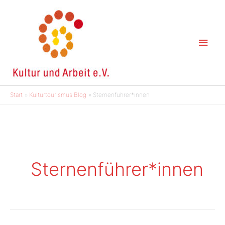
Zum
Inhalt
springen
Hau
Start
Kulturtourismus Blog
Sternenführer*innen
Sternenführer*innen