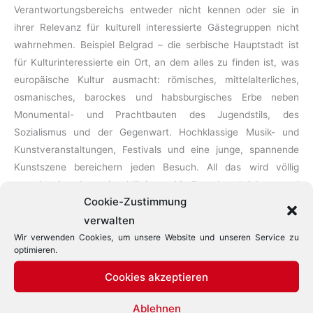
Verantwortungsbereichs entweder nicht kennen oder sie in
ihrer Relevanz für kulturell interessierte Gästegruppen nicht
wahrnehmen. Beispiel Belgrad – die serbische Hauptstadt ist
für Kulturinteressierte ein Ort, an dem alles zu finden ist, was
europäische Kultur ausmacht: römisches, mittelalterliches,
osmanisches, barockes und habsburgisches Erbe neben
Monumental- und Prachtbauten des Jugendstils, des
Sozialismus und der Gegenwart. Hochklassige Musik- und
Kunstveranstaltungen, Festivals und eine junge, spannende
Kunstszene bereichern jeden Besuch. All das wird völlig
zurecht in den einschlägigen Medien beschrieben und
Cookie-Zustimmung
beworben. Es
verwalten
Buchläden,
Weiterlesen »
Wir verwenden Cookies, um unsere Website und unseren Service zu
optimieren.
Kunsthandwerk
und
Cookies akzeptieren
Kunstwerke
–
Ablehnen