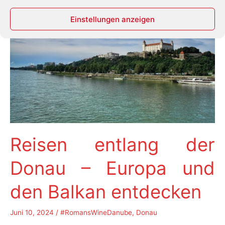
Kulturtourismus
in
Einstellungen anzeigen
Belgrad
Reisen entlang der
Donau – Europa und
den Balkan entdecken
Juni 10, 2024
/
#RomansWineDanube
,
Donau