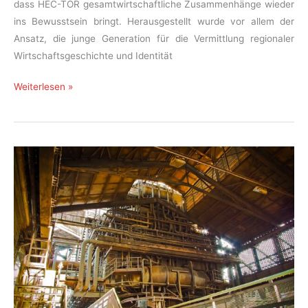
dass HEC-TOR gesamtwirtschaftliche Zusammenhänge wieder
ins Bewusstsein bringt. Herausgestellt wurde vor allem der
Ansatz, die junge Generation für die Vermittlung regionaler
Wirtschaftsgeschichte und Identität
Tourismus-
Weiterlesen »
Verband
Baden-
Württemberg
prämiert
HECTOR
als
Vorzeige-
Projekt auf
der
CMT