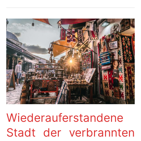
Tourismus
–
ein
10-
Punkte-
Programm
Wiederauferstandene
Stadt der verbrannten