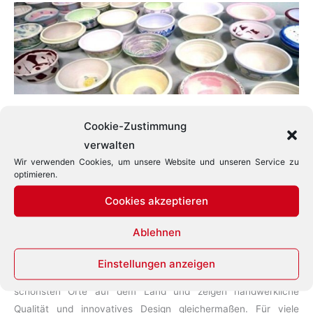
Kunsthandwerk für
Cookie-Zustimmung
verwalten
Kulturtourismus
Wir verwenden Cookies, um unsere Website und unseren Service zu
optimieren.
Januar 2, 2017
/
Glas
,
Handwerk
,
Keramik
,
Kultururlaub
,
Kunsthandwerk
,
Museum
,
Schmuck
,
Textil
,
Tourismus
,
Cookies akzeptieren
Wollverarbeitung
Ablehnen
Ist Kunsthandwerk ein Faktor im Tourismus? Aber sicher! Mit
dem Frühling beginnt die Saison der Kunsthandwerkermärkte,
Einstellungen anzeigen
und sie boomen! Sie bringen Einheimische und Gäste an unsere
schönsten Orte auf dem Land und zeigen handwerkliche
Qualität und innovatives Design gleichermaßen. Für viele